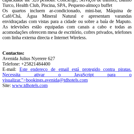
Turco, Health Club, Piscina, SPA, Pequeno-almoço buffet
Os quartos incluem ar-condicionado, mini-bar, Máquina de
Café/Chá, Água Mineral Natural e apresentam varandas
envidraçadas com vistas para a cidade ou sobre a baía de Maputo.
As televisões estão equipadas com canais a cabo e todas as
acomodações oferecem mesa de escritório, cofres privados, telefones
com linha externa directa e Internet Wireless.
Contactos:
Avenida Julius Nyerere 627
Telefone: +25821484400
E-mail:
Este endereço de email está protegido contra piratas.
Necessita ativar o JavaScript para o
visualizar.
">
bookings.avenida@tdhotels.com
Site:
www.tdhotels.com