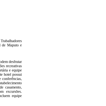
 Trabalhadores
al de Maputo e
odem desfrutar
ões recreativas
etária e equipe
te hotel possui
 conferências,
estabelecimento
 de casamento,
com excursões.
incluem equipe