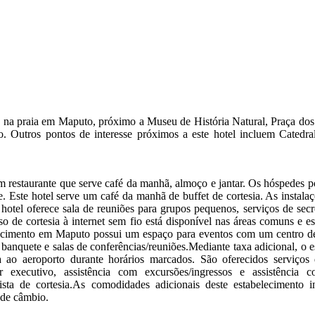
 na praia em Maputo, próximo a Museu de História Natural, Praça dos
. Outros pontos de interesse próximos a este hotel incluem Catedr
 restaurante que serve café da manhã, almoço e jantar. Os hóspedes p
 Este hotel serve um café da manhã de buffet de cortesia. As instalaç
 hotel oferece sala de reuniões para grupos pequenos, serviços de secr
so de cortesia à internet sem fio está disponível nas áreas comuns e es
ecimento em Maputo possui um espaço para eventos com um centro de
banquete e salas de conferências/reuniões.Mediante taxa adicional, o 
ta ao aeroporto durante horários marcados. São oferecidos serviços
er executivo, assistência com excursões/ingressos e assistência 
ta de cortesia.As comodidades adicionais deste estabelecimento 
 de câmbio.