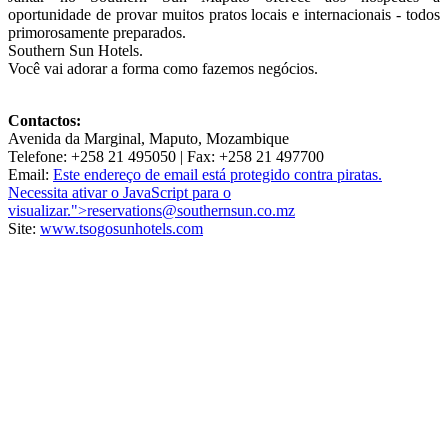
oportunidade de provar muitos pratos locais e internacionais - todos
primorosamente preparados.
Southern Sun Hotels.
Você vai adorar a forma como fazemos negócios.
Contactos:
Avenida da Marginal, Maputo, Mozambique
Telefone: +258 21 495050 | Fax: +258 21 497700
Email:
Este endereço de email está protegido contra piratas.
Necessita ativar o JavaScript para o
visualizar.
">
reservations@southernsun.co.mz
Site:
www.tsogosunhotels.com