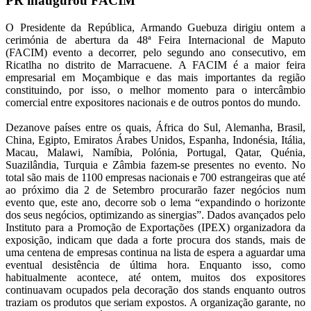
PR inaugurou FACIM
O Presidente da República, Armando Guebuza dirigiu ontem a
cerimónia de abertura da 48ª Feira Internacional de Maputo
(FACIM) evento a decorrer, pelo segundo ano consecutivo, em
Ricatlha no distrito de Marracuene. A FACIM é a maior feira
empresarial em Moçambique e das mais importantes da região
constituindo, por isso, o melhor momento para o intercâmbio
comercial entre expositores nacionais e de outros pontos do mundo.
Dezanove países entre os quais, África do Sul, Alemanha, Brasil,
China, Egipto, Emiratos Árabes Unidos, Espanha, Indonésia, Itália,
Macau, Malawi, Namíbia, Polónia, Portugal, Qatar, Quénia,
Suazilândia, Turquia e Zâmbia fazem-se presentes no evento. No
total são mais de 1100 empresas nacionais e 700 estrangeiras que até
ao próximo dia 2 de Setembro procurarão fazer negócios num
evento que, este ano, decorre sob o lema “expandindo o horizonte
dos seus negócios, optimizando as sinergias”. Dados avançados pelo
Instituto para a Promoção de Exportações (IPEX) organizadora da
exposição, indicam que dada a forte procura dos stands, mais de
uma centena de empresas continua na lista de espera a aguardar uma
eventual desistência de última hora. Enquanto isso, como
habitualmente acontece, até ontem, muitos dos expositores
continuavam ocupados pela decoração dos stands enquanto outros
traziam os produtos que seriam expostos. A organização garante, no