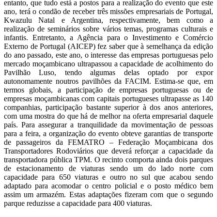
entanto, que tudo está a postos para a realização do evento que este
ano, terá o condão de receber três missões empresariais de Portugal,
Kwazulu Natal e Argentina, respectivamente, bem como a
realização de seminários sobre vários temas, programas culturais e
infantis. Entretanto, a Agência para o Investimento e Comércio
Externo de Portugal (AICEP) fez saber que à semelhança da edição
do ano passado, este ano, o interesse das empresas portuguesas pelo
mercado moçambicano ultrapassou a capacidade de acolhimento do
Pavilhão Luso, tendo algumas delas optado por expor
autonomamente noutros pavilhões da FACIM. Estima-se que, em
termos globais, a participação de empresas portuguesas ou de
empresas moçambicanas com capitais portugueses ultrapasse as 140
companhias, participação bastante superior à dos anos anteriores,
com uma mostra do que há de melhor na oferta empresarial daquele
país. Para assegurar a tranquilidade da movimentação de pessoas
para a feira, a organização do evento obteve garantias de transporte
de passageiros da FEMATRO – Federação Moçambicana dos
Transportadores Rodoviários que deverá reforçar a capacidade da
transportadora pública TPM. O recinto comporta ainda dois parques
de estacionamento de viaturas sendo um do lado norte com
capacidade para 650 viaturas e outro no sul que acabou sendo
adaptado para acomodar o centro policial e o posto médico bem
assim um armazém. Estas adaptações fizeram com que o segundo
parque reduzisse a capacidade para 400 viaturas.