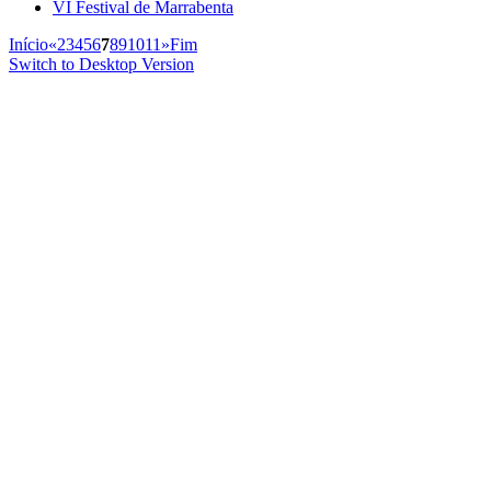
VI Festival de Marrabenta
Início
«
2
3
4
5
6
7
8
9
10
11
»
Fim
Switch to Desktop Version