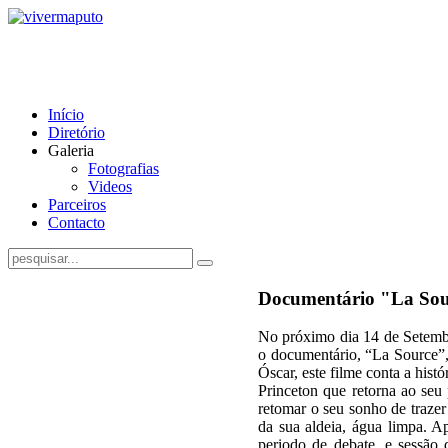
Início
Diretório
Galeria
Fotografias
Videos
Parceiros
Contacto
Documentário "La Sou
No próximo dia 14 de Setembro
o documentário, “La Source”
Óscar, este filme conta a hist
Princeton que retorna ao seu
retomar o seu sonho de trazer
da sua aldeia, água limpa. 
periodo de debate, e sessão