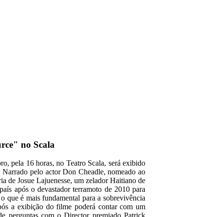
rce" no Scala
, pela 16 horas, no Teatro Scala, será exibido
, Narrado pelo actor Don Cheadle, nomeado ao
ória de Josue Lajuenesse, um zelador Haitiano de
 país após o devastador terramoto de 2010 para
 o que é mais fundamental para a sobrevivência
Após a exibição do filme poderá contar com um
 de perguntas com o Director premiado Patrick