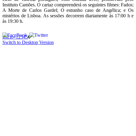
Instituto Camões. O cartaz compreenderá os seguintes filmes: Fados;
A Morte de Carlos Gardel; O estranho caso de Angélica; e Os
mistérios de Lisboa. As sessões decorrem diariamente às 17:00 h e
às 19:30 h.
Início
«
1
2
3
4
5
6
Switch to Desktop Version