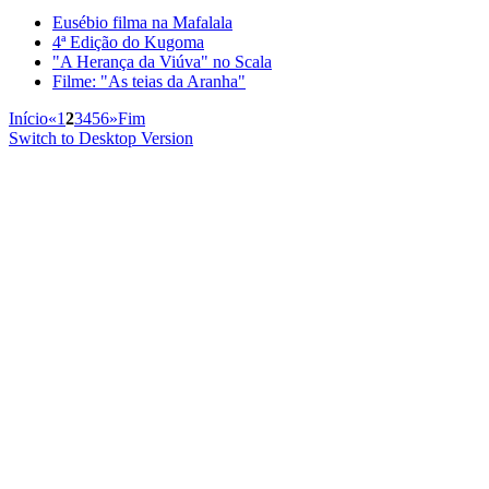
Eusébio filma na Mafalala
4ª Edição do Kugoma
"A Herança da Viúva" no Scala
Filme: "As teias da Aranha"
Início
«
1
2
3
4
5
6
»
Fim
Switch to Desktop Version