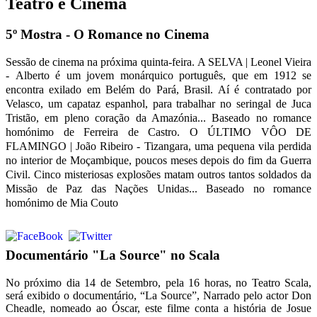
Teatro e Cinema
5º Mostra - O Romance no Cinema
Sessão de cinema na próxima quinta-feira. A SELVA | Leonel Vieira
-
Alberto é um jovem monárquico português, que em 1912 se
encontra exilado em Belém do Pará, Brasil.
Aí é contratado por
Velasco, um capataz espanhol, para trabalhar no seringal de Juca
Tristão,
em pleno coração da Amazónia...
Baseado no romance
homónimo de Ferreira de Castro.
O ÚLTIMO VÔO DE
FLAMINGO | João Ribeiro -
Tizangara, uma pequena vila perdida
no interior de Moçambique, poucos meses depois do fim da Guerra
Civil.
Cinco misteriosas explosões matam outros tantos soldados da
Missão de Paz das Nações Unidas...
Baseado no romance
homónimo de Mia Couto
Documentário "La Source" no Scala
No próximo dia 14 de Setembro, pela 16 horas, no Teatro Scala,
será exibido o documentário, “La Source”, Narrado pelo actor Don
Cheadle, nomeado ao Óscar, este filme conta a história de Josue