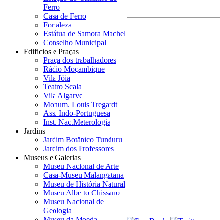
Ferro
Casa de Ferro
Fortaleza
Estátua de Samora Machel
Conselho Municipal
Edificios e Praças
Praça dos trabalhadores
Rádio Moçambique
Vila Jóia
Teatro Scala
Vila Algarve
Monum. Louis Tregardt
Ass. Indo-Portuguesa
Inst. Nac.Meterologia
Jardins
Jardim Botânico Tunduru
Jardim dos Professores
Museus e Galerias
Museu Nacional de Arte
Casa-Museu Malangatana
Museu de História Natural
Museu Alberto Chissano
Museu Nacional de
Geologia
Museu da Moeda