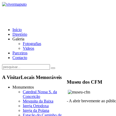
Início
Diretório
Galeria
Fotografias
Videos
Parceiros
Contacto
A Visitar
Locais Memoráveis
Museu dos CFM
Monumentos
Catedral Nossa S. da
Conceição
- A abrir brevemente ao públi
Mesquita da Baixa
Igreja Ortodoxa
Igreja da Polana
Estação do Caminho de