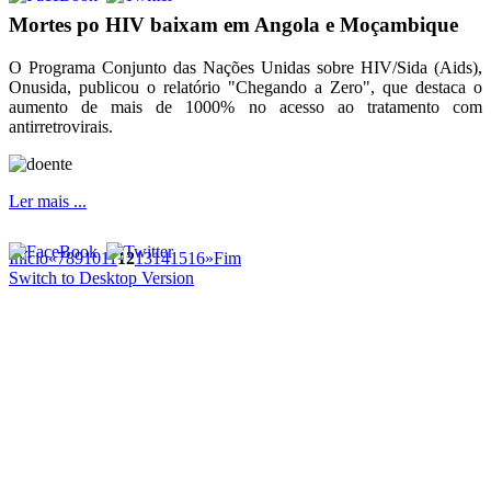
Mortes po HIV baixam em Angola e Moçambique
O Programa Conjunto das Nações Unidas sobre HIV/Sida (Aids),
Onusida, publicou o relatório "Chegando a Zero", que destaca o
aumento de mais de 1000% no acesso ao tratamento com
antirretrovirais.
Ler mais ...
Início
«
7
8
9
10
11
12
13
14
15
16
»
Fim
Switch to Desktop Version