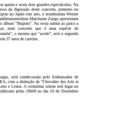
 quinta e sexta dois grandes espectáculos. Na
cesso da digressão deste concerto, primeiro no
epois no Japão este ano, o trombonista Werner
ltiinstrumentista Matchume Zango apresentam
e o álbum “Maputo”. Na sexta subirá ao palco a
gas, num concerto que é
uma espécie de
umela”, o mesmo que “aceite”, será o segundo
com 37 anos de carreira.
ngas, será condecorada pelo Embaixador de
, com a distinção de “Chevalier des Arts et
Artes e Letras. A cerimónia solene terá lugar no
ambicano pelas 18h00 no dia 10 de Dezembro