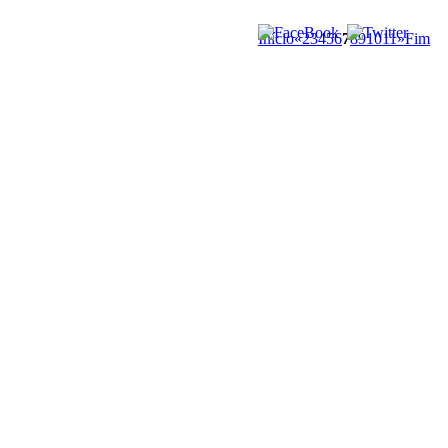
Início
«
2
3
4
5
6
7
8
9
10
11
»
Fim