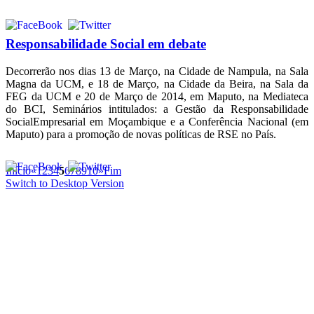
Responsabilidade Social em debate
Decorrerão nos dias 13 de Março, na Cidade de Nampula, na Sala
Magna da UCM, e 18 de Março, na Cidade da Beira, na Sala da
FEG da UCM e 20 de Março de 2014, em Maputo, na Mediateca
do BCI, Seminários intitulados: a Gestão da Responsabilidade
SocialEmpresarial em Moçambique e a Conferência Nacional (em
Maputo) para a promoção de novas políticas de RSE no País.
Início
«
1
2
3
4
5
6
7
8
9
10
»
Fim
Switch to Desktop Version