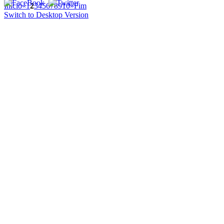
Início
«
1
2
3
4
5
6
7
8
9
10
»
Fim
Switch to Desktop Version