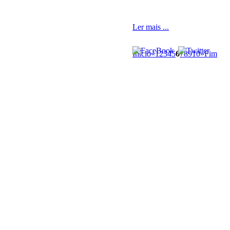
Ler mais ...
Início
«
1
2
3
4
5
6
7
8
9
10
»
Fim