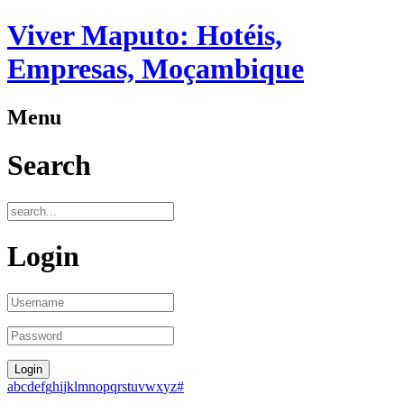
Viver Maputo: Hotéis,
Empresas, Moçambique
Menu
Search
Login
a
b
c
d
e
f
g
h
i
j
k
l
m
n
o
p
q
r
s
t
u
v
w
x
y
z
#