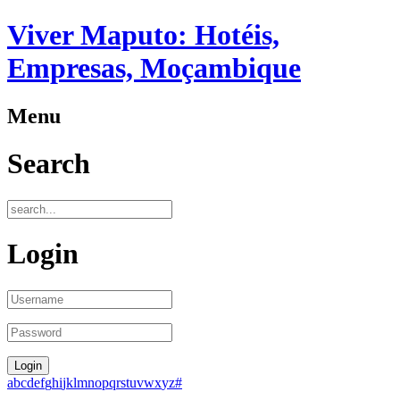
Viver Maputo: Hotéis,
Empresas, Moçambique
Menu
Search
Login
a
b
c
d
e
f
g
h
i
j
k
l
m
n
o
p
q
r
s
t
u
v
w
x
y
z
#