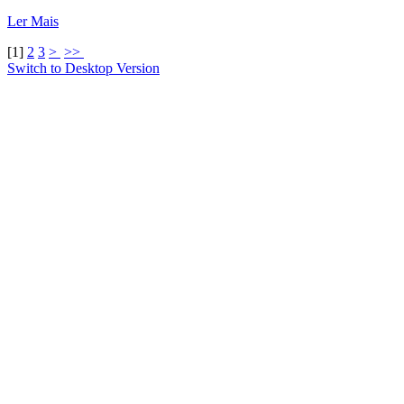
Ler Mais
[
1
]
2
3
>
>>
Switch to Desktop Version