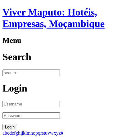
Viver Maputo: Hotéis,
Empresas, Moçambique
Menu
Search
Login
a
b
c
d
e
f
g
h
i
j
k
l
m
n
o
p
q
r
s
t
u
v
w
x
y
z
#