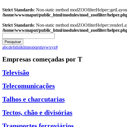
Strict Standards
: Non-static method modZOOfilterHelper::getLayout()
/home/wwwmaput/public_html/modules/mod_zoofilter/helper.ph
Strict Standards
: Non-static method modZOOfilterHelper::renderLayou
/home/wwwmaput/public_html/modules/mod_zoofilter/helper.ph
Pesquisar
a
b
c
d
e
f
g
h
i
j
k
l
m
n
o
p
q
r
s
t
u
v
w
x
y
z
#
Empresas começadas por T
Televisão
Telecomunicações
Talhos e charcutarias
Tectos, chão e divisórias
Transportes ferroviários