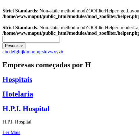
Strict Standards
: Non-static method modZOOfilterHelper::getLayout()
/home/wwwmaput/public_html/modules/mod_zoofilter/helper.ph
Strict Standards
: Non-static method modZOOfilterHelper::renderLayou
/home/wwwmaput/public_html/modules/mod_zoofilter/helper.ph
Pesquisar
a
b
c
d
e
f
g
h
i
j
k
l
m
n
o
p
q
r
s
t
u
v
w
x
y
z
#
Empresas começadas por H
Hospitais
Hotelaria
H.P.I. Hospital
H.P.I. Hospital
Ler Mais