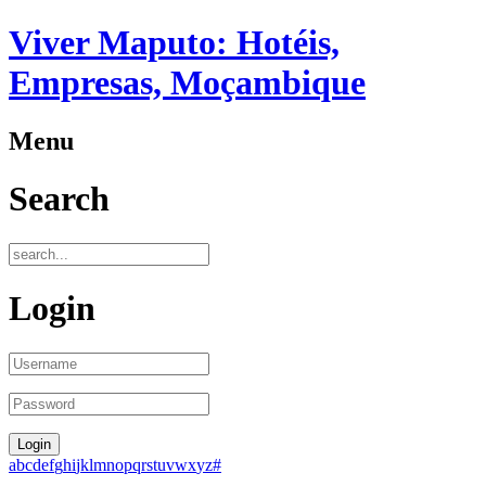
Viver Maputo: Hotéis,
Empresas, Moçambique
Menu
Search
Login
a
b
c
d
e
f
g
h
i
j
k
l
m
n
o
p
q
r
s
t
u
v
w
x
y
z
#