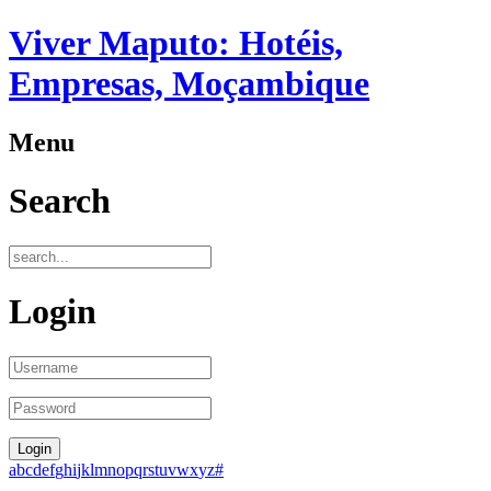
Viver Maputo: Hotéis,
Empresas, Moçambique
Menu
Search
Login
a
b
c
d
e
f
g
h
i
j
k
l
m
n
o
p
q
r
s
t
u
v
w
x
y
z
#