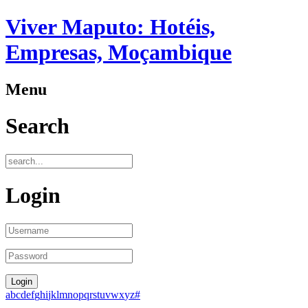
Viver Maputo: Hotéis,
Empresas, Moçambique
Menu
Search
Login
a
b
c
d
e
f
g
h
i
j
k
l
m
n
o
p
q
r
s
t
u
v
w
x
y
z
#