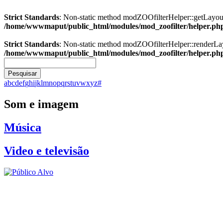
Strict Standards
: Non-static method modZOOfilterHelper::getLayout()
/home/wwwmaput/public_html/modules/mod_zoofilter/helper.ph
Strict Standards
: Non-static method modZOOfilterHelper::renderLayou
/home/wwwmaput/public_html/modules/mod_zoofilter/helper.ph
Pesquisar
a
b
c
d
e
f
g
h
i
j
k
l
m
n
o
p
q
r
s
t
u
v
w
x
y
z
#
Som e imagem
Música
Video e televisão